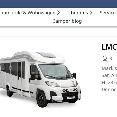
hnmobile & Wohnwagen
Über uns
Service
Camper blog
LMC 
3
Markis
Sat. A
H=283c
Der neu