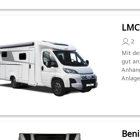
LMC 
2
Mit de
gut an
Anhäng
Anlage
Beni