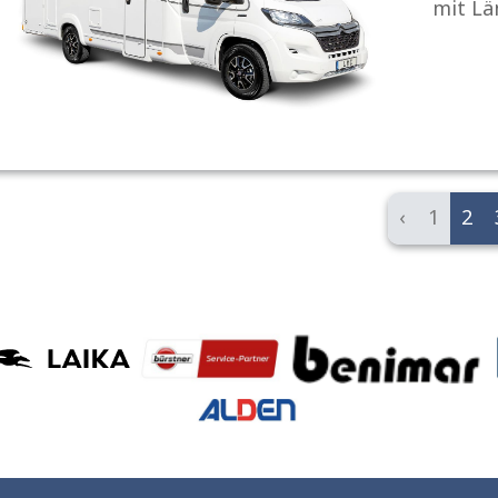
mit Lä
‹
1
2