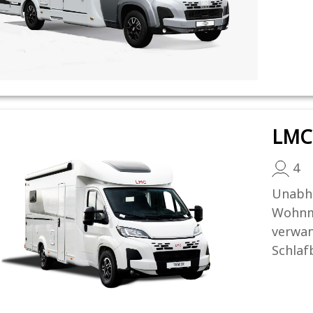
LMC 
4
Unabhä
Wohnmo
verwan
Schlafb