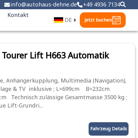
info
@
autohaus-dehne.de
+49 4936 7134
Kontakt
DE
Jetzt buchen
Tourer Lift H663 Automatik
e, Anhängerkupplung, Multimedia (Navigation),
nlage & TV inklusive ; L=699cm B=232cm
m Technisch zulässige Gesamtmasse 3500 kg ;
e Lift-Grundri...
Fahrzeug Details