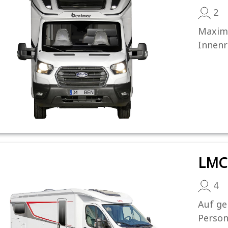
2
Maxima
Innenr
LMC 
4
Auf ge
Person