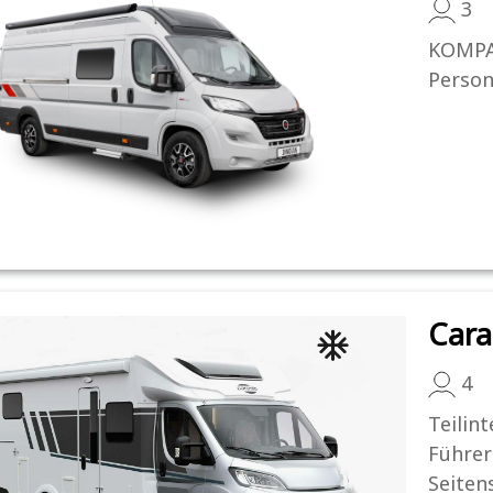
3
KOMPA
Person
Cara
4
Teilin
Führer
Seitens