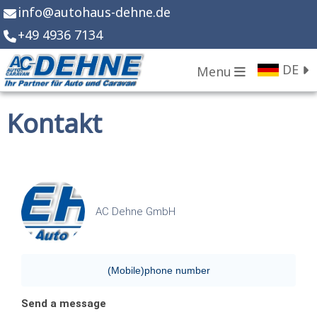
info
@
autohaus-dehne.de
+49 4936 7134
DE
Menu
Kontakt