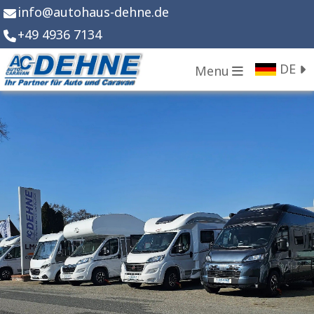
info
@
autohaus-dehne.de
+49 4936 7134
DE
Menu