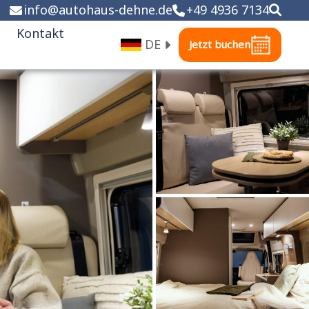
info
@
autohaus-dehne.de
+49 4936 7134
Kontakt
DE
Jetzt buchen