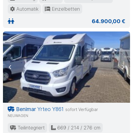
Automatik
Einzelbetten
64.900,00 €
Previous
Nex
Benimar
Yrteo Y861
sofort Verfügbar
NEUWAGEN
Teilintegriert
669 / 214 / 276 cm