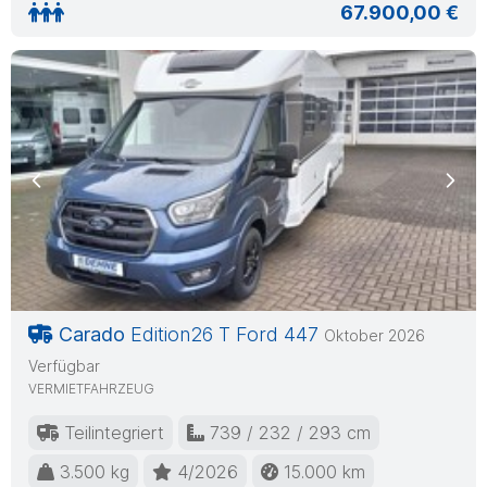
67.900,00 €
Previous
Nex
Carado
Edition26 T Ford 447
Oktober 2026
Verfügbar
VERMIETFAHRZEUG
Teilintegriert
739 / 232 / 293 cm
3.500 kg
4/2026
15.000 km