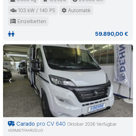
103 kW / 140 PS
Automatik
Einzelbetten
59.890,00 €
Previous
Nex
Carado
pro CV 640
Oktober 2026 Verfügbar
VERMIETFAHRZEUG