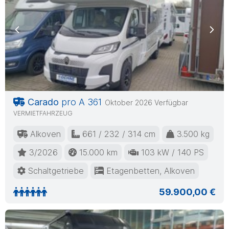
Previous
Nex
Carado
pro A 361
Oktober 2026 Verfügbar
VERMIETFAHRZEUG
Alkoven
661 / 232 / 314 cm
3.500 kg
3/2026
15.000 km
103 kW / 140 PS
Schaltgetriebe
Etagenbetten, Alkoven
59.900,00 €