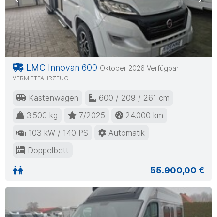
Previous
Nex
LMC
Innovan 600
Oktober 2026 Verfügbar
VERMIETFAHRZEUG
Kastenwagen
600 / 209 / 261 cm
3.500 kg
7/2025
24.000 km
103 kW / 140 PS
Automatik
Doppelbett
55.900,00 €