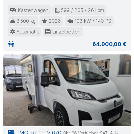
Kastenwagen
599 / 205 / 261 cm
3.500 kg
2026
103 kW / 140 PS
Automatik
Einzelbetten
64.900,00 €
LMC
Tracer V 670
Okt. 26 Verfügbar, SAT, AHK