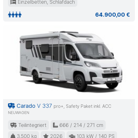
Einzelbetten, Schlafdach
64.900,00 €
Previous
Nex
Carado
V 337
pro+, Safety Paket inkl. ACC
NEUWAGEN
Teilintegriert
666 / 214 / 271 cm
3.500 kg
2026
103 kW / 140 PS