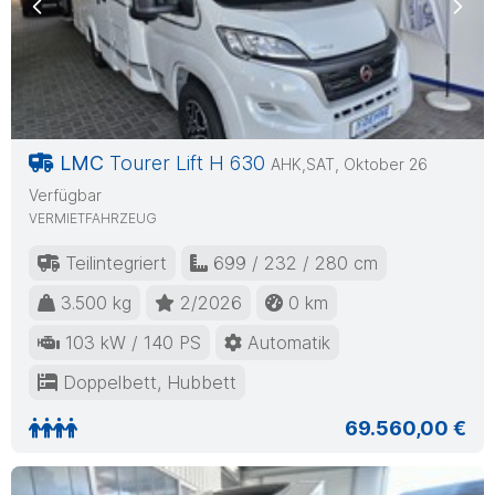
Previous
Nex
LMC
Tourer Lift H 630
AHK,SAT, Oktober 26
Verfügbar
VERMIETFAHRZEUG
Teilintegriert
699 / 232 / 280 cm
3.500 kg
2/2026
0 km
103 kW / 140 PS
Automatik
Doppelbett, Hubbett
69.560,00 €