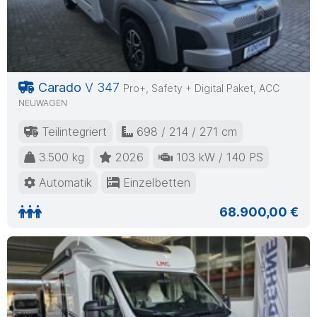
Carado
V 347
Pro+, Safety + Digital Paket, ACC
NEUWAGEN
Teilintegriert
698 / 214 / 271 cm
3.500 kg
2026
103 kW / 140 PS
Automatik
Einzelbetten
68.900,00 €