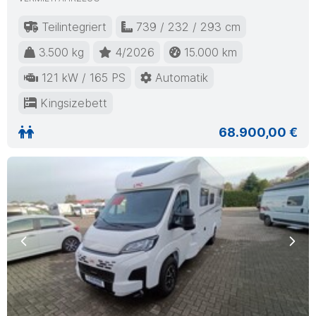
Teilintegriert
739 / 232 / 293 cm
3.500 kg
4/2026
15.000 km
121 kW / 165 PS
Automatik
Kingsizebett
68.900,00 €
Previous
Nex