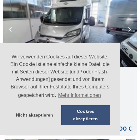
Previous
Nex
Wir verwenden Cookies auf dieser Website.
Ein Cookie ist eine einfache kleine Datei, die
mit Seiten dieser Website [und / oder Flash-
Carado
T 457
ohne Hubbett
Anwendungen] gesendet und von Ihrem
NEUWAGEN
Browser auf Ihrer Festplatte Ihres Computers
Teilintegriert
741 / 232 / 290 cm
gespeichert wird.
Mehr Informationen
3.500 kg
2026
103 kW / 140 PS
Cookies
Schaltgetriebe
Einzelbetten
Nicht akzeptieren
akzeptieren
69.590,00 €