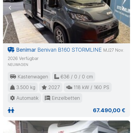
Previous
Nex
Benimar
Benivan B160 STORMLINE
MJ27 Nov.
2026 Verfügbar
NEUWAGEN
Kastenwagen
636 / 0 / 0 cm
3.500 kg
2027
118 kW / 160 PS
Automatik
Einzelbetten
67.490,00 €