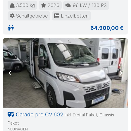
3.500 kg
2026
96 kW / 130 PS
Schaltgetriebe
Einzelbetten
64.900,00 €
Previous
Nex
Carado
pro CV 602
inkl. Digital Paket, Chassis
Paket
NEUWAGEN