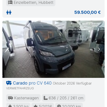
Einzelbetten, Hubbett
59.500,00 €
Previous
Nex
Carado
pro CV 640
Oktober 2026 Verfügbar
VERMIETFAHRZEUG
Kastenwagen
636 / 205 / 261 cm
3.500 kg
5/2026
20.000 km