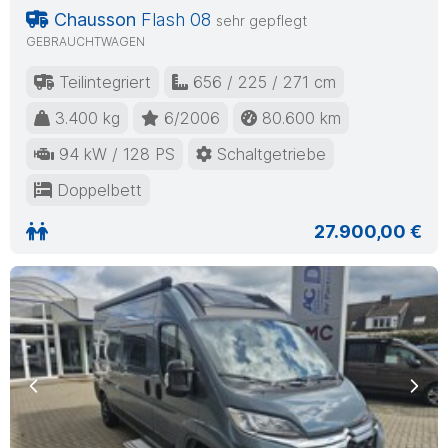
Chausson
Flash 08
sehr gepflegt
GEBRAUCHTWAGEN
Teilintegriert
656 / 225 / 271 cm
3.400 kg
6/2006
80.600 km
94 kW / 128 PS
Schaltgetriebe
Doppelbett
27.900,00 €
Previous
Nex