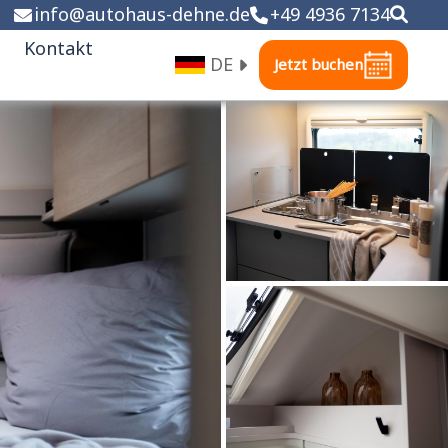
info
@
autohaus-dehne.de
+49 4936 7134
Kontakt
DE
Jetzt buchen