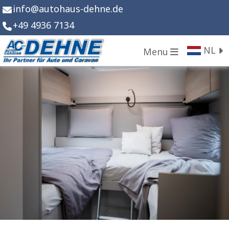
info
@
autohaus-dehne.de
+49 4936 7134
NL
Menu