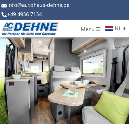
info
@
autohaus-dehne.de
+49 4936 7134
NL
Menu