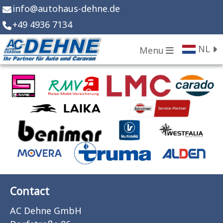
info
@
autohaus-dehne.de
+49 4936 7134
NL
Menu
Contact
AC Dehne GmbH