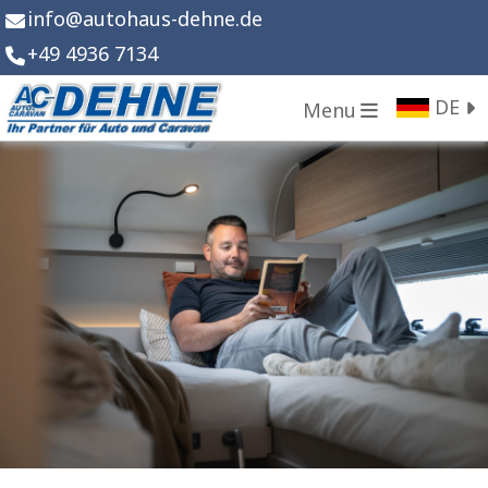
info
@
autohaus-dehne.de
+49 4936 7134
DE
Menu