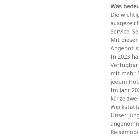
Was bedeu
Die wicht
ausgezeich
Service. S
Mit dieser
Angebot st
In 2023 ha
Verfügbark
mit mehr M
jedem Hobb
Im Jahr 20
kürze zwei
Werkstatta
Unser jüng
angenomme
Reisemobil