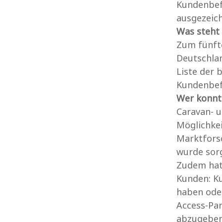
Kundenbefr
ausgezeic
Was steht 
Zum fünft
Deutschlan
Liste der 
Kundenbef
Wer konnt
Caravan- u
Möglichkei
Marktforsc
wurde sor
Zudem hatt
Kunden: Ku
haben oder
Access-Pan
abzugeben