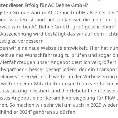
tet dieser Erfolg für AC Dehne GmbH?
igsten Gründe warum AC Dehne GmbH als einer der “
net worden ist sind laut Jan Janssen die mehrjähri
ervice wird bei AC Dehne GmbH „groß geschrieben“!
 Auszeichnung wird bestätigt das wir auf dem richt
etig zu verbessern.
ben wir eine neue Webseite entwickelt. Hier hat nun 
eit seines Wunschfahrzeug zu prüfen und sogar dir
ietfahrzeugen unser Angebot deutlich vergrößert.
ygärtner – besser gesagt jedem, der ein Transport 
24 investieren wir noch weiter in der Verbesserung 
 weitere neuer Mitarbeiter unser Team verstärken 
usstattung investiert und die Hebebühnen teilweis
stes Angebot einer Keramik Versiegelung für PKW 
n. So machen wir sehr viel um auch in 2025 wieder
händler 2024“ gehören zu dürfen.