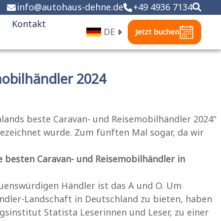
info
@
autohaus-dehne.de
+49 4936 7134
Kontakt
DE
Jetzt buchen
obilhändler 2024
chlands beste Caravan- und Reisemobilhändler 2024“
ezeichnet wurde. Zum fünften Mal sogar, da wir
 besten Caravan- und Reisemobilhändler in
auenswürdigen Händler ist das A und O. Um
ndler-Landschaft in Deutschland zu bieten, haben
stitut Statista Leserinnen und Leser, zu einer