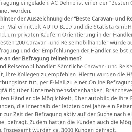
agung eingeladen. AC Dehne ist einer der “Besten 
hnet worden.
hinter der Auszeichnung der “Beste Caravan- und R
en Mal ermittelt AUTO BILD und die Statista GmbH 
d, um privaten Käufern Orientierung in der Händle
besten 200 Caravan- und Reisemobilhändler wurde auf
ragung und der Empfehlungen der Händler selbst er
e an der Befragung teilnehmen?
nd Reisemobilhändler: Sämtliche Caravan- und Reis
t, ihre Kollegen zu empfehlen. Hierzu wurden die
hungsinstitut, per E-Mail zu einer Online Befragun
gfältig über Unternehmensdatenbanken, Brancheverb
en Händler die Möglichkeit, über autobild.de ihr
nden, die innerhalb der letzten drei Jahre ein Reis
 zur Zeit der Befragung aktiv auf der Suche nach 
el befragt. Zudem hatten die Kunden auch die Mögl
. Insgesamt wurden ca. 3000 Kunden befragt.