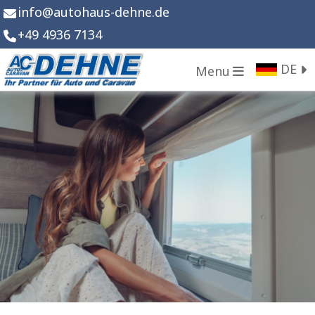
info
@
autohaus-dehne.de
+49 4936 7134
DE
Menu