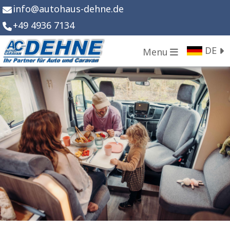
info
@
autohaus-dehne.de
+49 4936 7134
DE
Menu